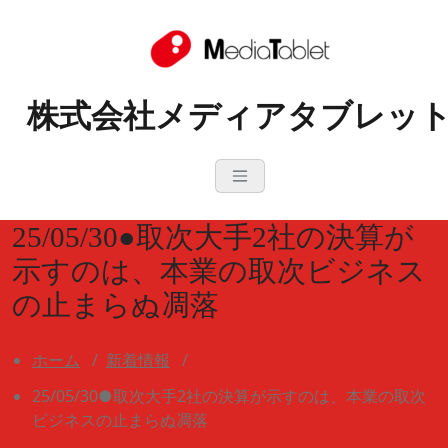
コ
ン
テ
ン
株式会社メディアタブレッ
ツ
へ
ス
キ
ッ
プ
25/05/30●取次大手2社の決算が
示すのは、本業の取次ビジネス
の止まらぬ凋落
ホーム
/
新着情報
/
25/05/30●取次大手2社の決算が示すのは、本業の取次
ビジネスの止まらぬ凋落