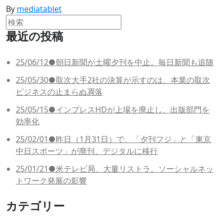
By
mediatablet
最近の投稿
25/06/12●朝日新聞が土曜夕刊を中止。毎日新聞も追随
25/05/30●取次大手2社の決算が示すのは、本業の取次
ビジネスの止まらぬ凋落
25/05/15●インプレスHDが上場を廃止し、出版部門を
効率化
25/02/01●昨日（1月31日）で、「夕刊フジ」と「東京
中日スポーツ」が廃刊、デジタルに移行
25/01/21●米テレビ局、大量リストラ。ソーシャルネッ
トワーク発展の影響
カテゴリー