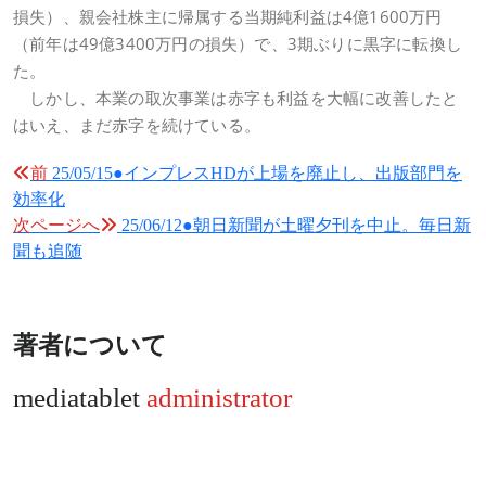
損失）、親会社株主に帰属する当期純利益は4億1600万円
（前年は49億3400万円の損失）で、3期ぶりに黒字に転換し
た。
しかし、本業の取次事業は赤字も利益を大幅に改善したと
はいえ、まだ赤字を続けている。
投
前
25/05/15●インプレスHDが上場を廃止し、出版部門を
効率化
稿
次ページへ
25/06/12●朝日新聞が土曜夕刊を中止。毎日新
ナ
聞も追随
ビ
ゲ
ー
著者について
シ
mediatablet
administrator
ョ
ン