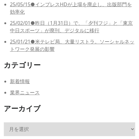
25/05/15●インプレスHDが上場を廃止し、出版部門を
効率化
25/02/01●昨日（1月31日）で、「夕刊フジ」と「東京
中日スポーツ」が廃刊、デジタルに移行
25/01/21●米テレビ局、大量リストラ。ソーシャルネッ
トワーク発展の影響
カテゴリー
新着情報
業界ニュース
アーカイブ
ア
ー
カ