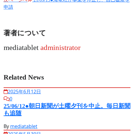
稿
申請
ナ
ビ
ゲ
著者について
ー
シ
mediatablet
administrator
ョ
ン
Related News
2025年6月12日
0
25/06/12●朝日新聞が土曜夕刊を中止。毎日新聞
も追随
By
mediatablet