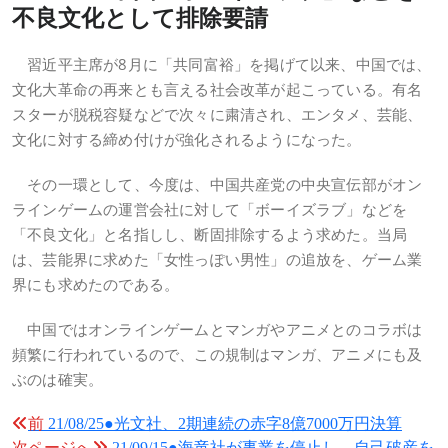
不良文化として排除要請
習近平主席が8月に「共同富裕」を掲げて以来、中国では、
文化大革命の再来とも言える社会改革が起こっている。有名
スターが脱税容疑などで次々に粛清され、エンタメ、芸能、
文化に対する締め付けが強化されるようになった。
その一環として、今度は、中国共産党の中央宣伝部がオン
ラインゲームの運営会社に対して「ボーイズラブ」などを
「不良文化」と名指しし、断固排除するよう求めた。当局
は、芸能界に求めた「女性っぽい男性」の追放を、ゲーム業
界にも求めたのである。
中国ではオンラインゲームとマンガやアニメとのコラボは
頻繁に行われているので、この規制はマンガ、アニメにも及
ぶのは確実。
投
前
21/08/25●光文社、2期連続の赤字8億7000万円決算
次ページへ
21/09/15●海竜社が事業を停止し、自己破産を