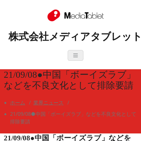
コ
ン
テ
ン
株式会社メディアタブレッ
ツ
へ
ス
キ
ッ
プ
21/09/08●中国「ボーイズラブ」
などを不良文化として排除要請
ホーム
/
業界ニュース
/
21/09/08●中国「ボーイズラブ」などを不良文化として
排除要請
21/09/08●中国「ボーイズラブ」などを