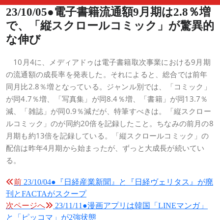
23/10/05●電子書籍流通額9月期は2.8％増
で、「縦スクロールコミック」が驚異的
な伸び
10月4に、メディアドゥは電子書籍取次事業における9月期
の流通額の成長率を発表した。それによると、総合では前年
同月比2.8％増となっている。ジャンル別では、「コミック」
が同4.7％増、「写真集」が同8.4％増、「書籍」が同13.7％
減、「雑誌」が同0.9％減だが、特筆すべきは。「縦スクロー
ルコミック」のが同約20倍を記録したこと。ちなみの前月の8
月期も約13倍を記録している。「縦スクロールコミック」の
配信は昨年4月期から始まったが、ずっと大成長が続いてい
る。
投
前
23/10/04●『日経産業新聞』と『日経ヴェリタス』が廃
刊とFACTAがスクープ
稿
次ページへ
23/11/11●漫画アプリは韓国「LINEマンガ」
ナ
と「ピッコマ」が2強状態