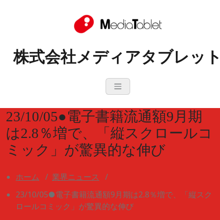
コ
ン
テ
ン
株式会社メディアタブレッ
ツ
へ
ス
キ
ッ
プ
23/10/05●電子書籍流通額9月期
は2.8％増で、「縦スクロールコ
ミック」が驚異的な伸び
ホーム
/
業界ニュース
/
23/10/05●電子書籍流通額9月期は2.8％増で、「縦スク
ロールコミック」が驚異的な伸び