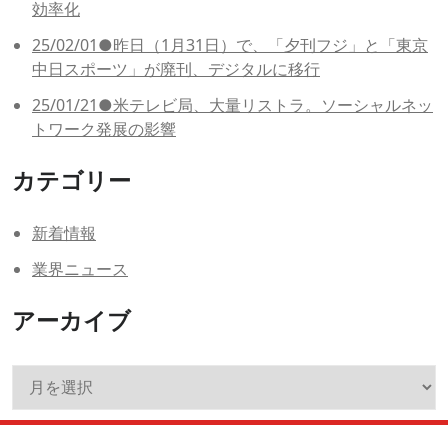
効率化
25/02/01●昨日（1月31日）で、「夕刊フジ」と「東京
中日スポーツ」が廃刊、デジタルに移行
25/01/21●米テレビ局、大量リストラ。ソーシャルネッ
トワーク発展の影響
カテゴリー
新着情報
業界ニュース
アーカイブ
ア
ー
カ
イ