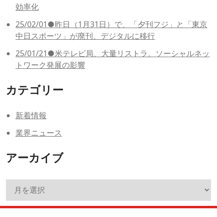
効率化
25/02/01●昨日（1月31日）で、「夕刊フジ」と「東京
中日スポーツ」が廃刊、デジタルに移行
25/01/21●米テレビ局、大量リストラ。ソーシャルネッ
トワーク発展の影響
カテゴリー
新着情報
業界ニュース
アーカイブ
ア
ー
カ
イ