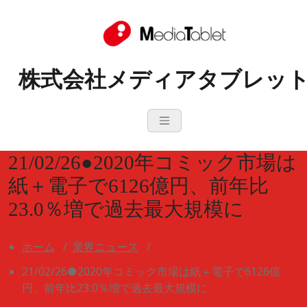
コ
ン
テ
ン
株式会社メディアタブレッ
ツ
へ
ス
キ
ッ
プ
21/02/26●2020年コミック市場は
紙＋電子で6126億円、前年比
23.0％増で過去最大規模に
ホーム
/
業界ニュース
/
21/02/26●2020年コミック市場は紙＋電子で6126億
円、前年比23.0％増で過去最大規模に