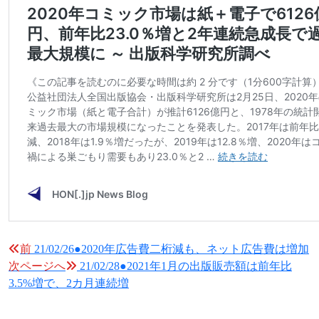
投
前
21/02/26●2020年広告費二桁減も、ネット広告費は増加
次ページへ
21/02/28●2021年1月の出版販売額は前年比
稿
3.5%増で、2カ月連続増
ナ
ビ