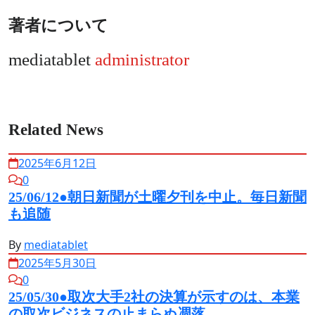
ゲ
著者について
ー
シ
mediatablet
administrator
ョ
ン
Related News
2025年6月12日
0
25/06/12●朝日新聞が土曜夕刊を中止。毎日新聞
も追随
By
mediatablet
2025年5月30日
0
25/05/30●取次大手2社の決算が示すのは、本業
の取次ビジネスの止まらぬ凋落